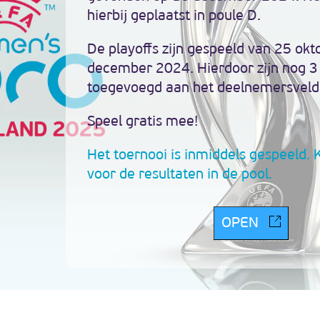
hierbij geplaatst in poule D.
De playoffs zijn gespeeld van 25 okt
december 2024. Hierdoor zijn nog 3
toegevoegd aan het deelnemersveld
Speel gratis mee!
Het toernooi is inmiddels gespeeld. 
voor de resultaten in de pool.
OPEN