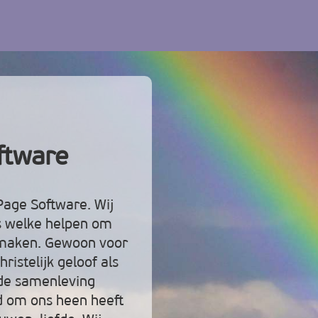
ftware
age Software. Wij
ls welke helpen om
 maken. Gewoon voor
istelijk geloof als
 de samenleving
d om ons heen heeft