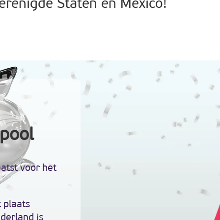
erenigde Staten en Mexico!
pool
atst voor het
 plaats
erland is