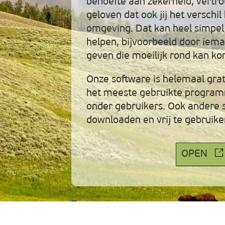
behoefte aan zekerheid, vertro
geloven dat ook jij het verschi
omgeving. Dat kan heel simpel
helpen, bijvoorbeeld door iema
geven die moeilijk rond kan k
Onze software is helemaal grat
het meeste gebruikte program
onder gebruikers. Ook andere s
downloaden en vrij te gebruike
OPEN