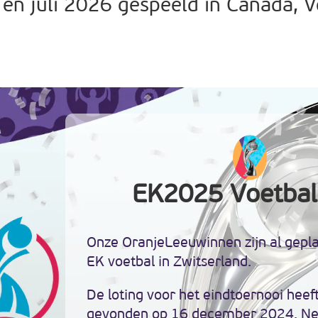
 en juli 2026 gespeeld in Canada, V
EK2025 Voetbal
Onze OranjeLeeuwinnen zijn al gepla
EK voetbal in Zwitserland.
De loting voor het eindtoernooi heeft
gevonden op 16 december 2024. Ned