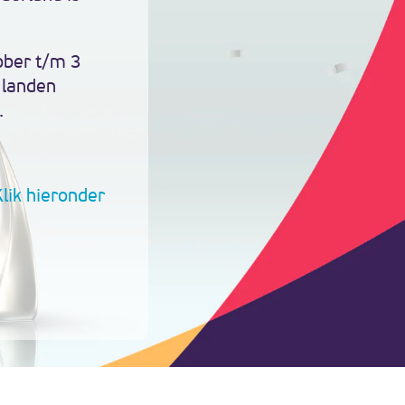
ober t/m 3
 landen
.
Klik hieronder