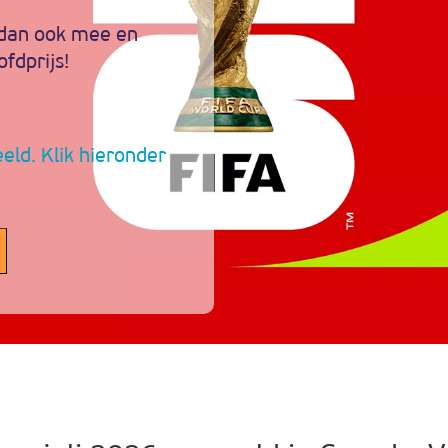
 dan ook mee en
ofdprijs!
eld. Klik hieronder