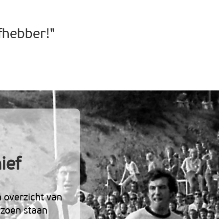
fhebber!"
ief
h overzicht van
izoen staan