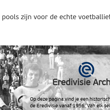
 pools zijn voor de echte voetballie
Eredivisie Arch
Op deze pagina vind je een historisc
de Eredivisie vanaf 1956. Van elk se