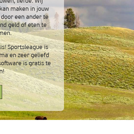
uwen, liefde. Wij
l kan maken in jouw
 door een ander te
nd geld of eten te
omen.
is! Sportsleague is
ma en zeer geliefd
oftware is gratis te
n!