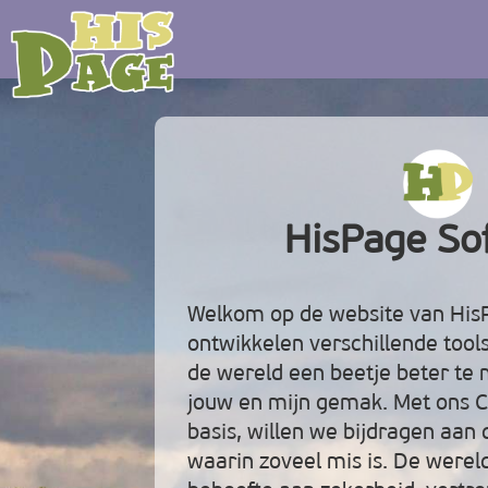
HisPage So
Welkom op de website van HisP
ontwikkelen verschillende too
de wereld een beetje beter te
jouw en mijn gemak. Met ons Chr
basis, willen we bijdragen aan
waarin zoveel mis is. De werel